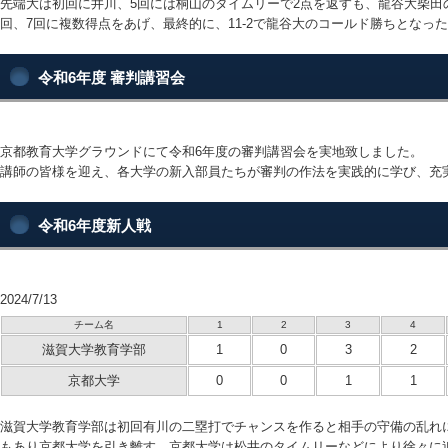
先端大は初回に井川、5回には桐山のタイムリーで2点を返すも、龍谷大柴田
回、7回に複数得点をあげ、最終的に、11-2で龍谷大のコールド勝ちとなっ
令和6年度 審判講習会
京都教育大学グラウンドにて令和6年度の審判講習会を実地致しました。
講師の皆様を迎え、各大学の新入部員たちが審判の作法を実践的に学び、充
令和6年度新人戦
2024/7/13
チーム名
1
2
3
4
滋賀大学教育学部
1
0
3
2
京都大学
0
0
1
1
滋賀大学教育学部は初回有川の二塁打でチャンスを作ると相手の守備の乱れ
もあり京都大学を引き離す。京都大学は松井のタイムリーなどにより徐々に