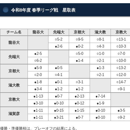
令和8年度 春季リーグ戦 星取表
チーム名
龍谷大
先端大
京都大
滋大教
京教大
○5-2
○9-5
○8-1
○13-1
龍谷大
●2-6
●0-2
○4-3
○10-3
●2-5
○5-0
○1-0
○7-0
先端大
○6-2
●1-4
○2-1
○10-0
●5-9
●0-5
●1-3
○13-2
京都大
○2-0
○4-1
○2-1
○12-0
●1-8
●0-1
○3-1
○14-7
滋大教
●3-4
●1-2
●1-2
○9-1
●1-13
●0-7
●2-13
●7-14
京教大
●3-10
●0-10
●0-12
●1-9
●1-11
●0-15
●1-15
●0-10
●3-5
滋賀彦
●1-11
●3-21
●0-7
●0-10
○9-2
優勝・準優勝校は、プレーオフの結果による。