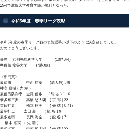
15-4で滋賀大学教育学部が勝利となった。
令和5年度 春季リーグ表彰
令和5年度の春季リーグ戦の表彰選手が以下のように決定致しました。
おめでとうございます。
優勝 京都先端科学大学 (10勝0敗)
準優勝 龍谷大学 (7勝3敗)
《部門賞》
最多勝 中西 祐基 (滋大教) 3勝
神高 旦樹 ( 先 端 )
最優秀防御率 金尾 優歩 ( 龍 谷 ) 1.16
最多奪三振 髙橋 悠太朗 ( 京 都 ) 38
首位打者 橋本 拓実 ( 先 端 ) 0.417
最多打点 太田 新 ( 龍 谷 ) 9
最多盗塁 長岡 海空 ( 龍 谷 ) 7
橋本 拓実 （ 先 端 ）
最多出塁 中村 綾太郎 ( 先 端 ) 22