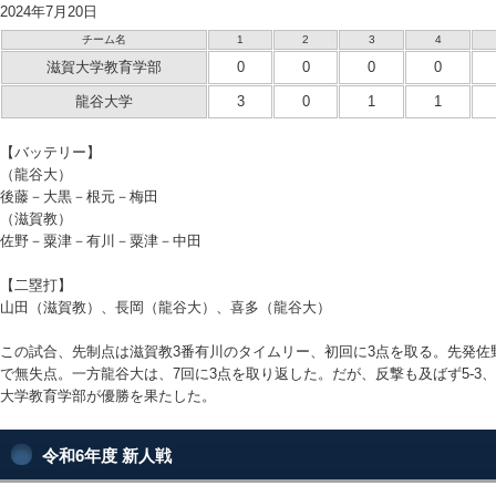
2024年7月20日
チーム名
1
2
3
4
滋賀大学教育学部
0
0
0
0
龍谷大学
3
0
1
1
【バッテリー】
（龍谷大）
後藤－大黒－根元－梅田
（滋賀教）
佐野－粟津－有川－粟津－中田
【二塁打】
山田（滋賀教）、長岡（龍谷大）、喜多（龍谷大）
この試合、先制点は滋賀教3番有川のタイムリー、初回に3点を取る。先発佐
で無失点。一方龍谷大は、7回に3点を取り返した。だが、反撃も及ばず5-3
大学教育学部が優勝を果たした。
令和6年度 新人戦