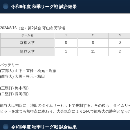
令和6年度 秋季リーグ戦 試合結果
2024/8/16（金）第2試合 守山市民球場
チーム名
1
2
3
京都大学
0
0
0
龍谷大学
1
11
2
バッテリー
(京都大) 山下－東條－松元－近藤
(龍谷大) 大黒－根元－梅田
(三塁打) 梅木(龍)
(二塁打) 長岡(龍)
龍谷大は初回に、池田のタイムリーヒットで先制する。その後も、タイムリ
ヒットを放つも無得点に終わり、大会規定により14-0で龍谷大の勝利となっ
令和6年度 秋季リーグ戦 試合結果