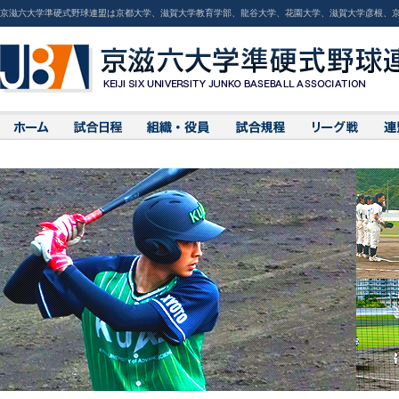
京滋六大学準硬式野球連盟は京都大学、滋賀大学教育学部、龍谷大学、花園大学、滋賀大学彦根、京