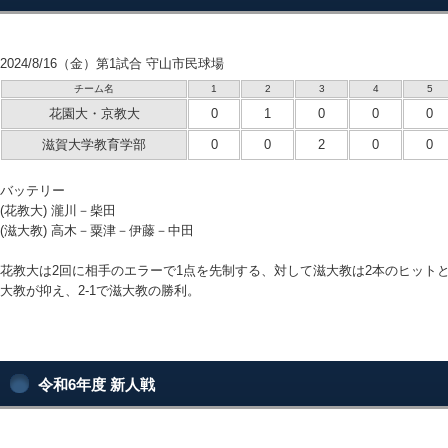
2024/8/16（金）第1試合 守山市民球場
チーム名
1
2
3
4
5
花園大・京教大
0
1
0
0
0
滋賀大学教育学部
0
0
2
0
0
バッテリー
(花教大) 瀧川－柴田
(滋大教) 高木－粟津－伊藤－中田
花教大は2回に相手のエラーで1点を先制する、対して滋大教は2本のヒット
大教が抑え、2-1で滋大教の勝利。
令和6年度 新人戦