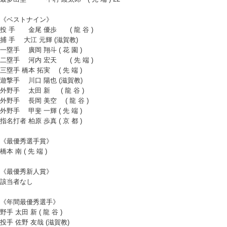
《ベストナイン》
投 手 金尾 優歩 ( 龍 谷 )
捕 手 大江 元輝 (滋賀教)
一塁手 廣岡 翔斗 ( 花 園 )
二塁手 河内 宏天 ( 先 端 )
三塁手 橋本 拓実 ( 先 端 )
遊撃手 川口 陽也 (滋賀教)
外野手 太田 新 ( 龍 谷 )
外野手 長岡 美空 ( 龍 谷 )
外野手 甲斐 一輝 ( 先 端 )
指名打者 柏原 歩真 ( 京 都 )
《最優秀選手賞》
橋本 南 ( 先 端 )
《最優秀新人賞》
該当者なし
《年間最優秀選手》
野手 太田 新 ( 龍 谷 )
投手 佐野 友哉 (滋賀教)