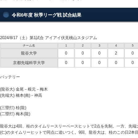
令和6年度 秋季リーグ戦 試合結果
2024/8/17（土）第1試合 アイアイ伏見桃山スタジアム
チーム名
1
2
3
4
5
龍谷大学
0
0
0
2
0
京都先端科学大学
0
0
0
0
0
バッテリー
(龍谷大) 金尾－根元－梅木
(先端大) 橋本(南)－神高
(三塁打) 桂(龍)
(二塁打) 梅木(龍)
龍谷大は4回、桂のタイムリースリーベースヒットで2点を先制。一方、先端
(仁)のタイムリーヒットで同点に追いつく。9回、龍谷大は、桂のこの日2本