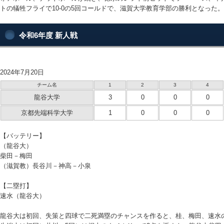
トの犠牲フライで10-0の5回コールドで、滋賀大学教育学部の勝利となった。
令和6年度 新人戦
2024年7月20日
チーム名
1
2
3
4
龍谷大学
3
0
0
0
京都先端科学大学
1
0
0
0
【バッテリー】
（龍谷大）
柴田－梅田
（滋賀教）長谷川－神高－小泉
【二塁打】
速水（龍谷大）
龍谷大は初回、失策と四球で二死満塁のチャンスを作ると、桂、梅田、速水