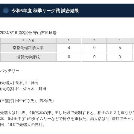
令和6年度 秋季リーグ戦 試合結果
2024/8/16 第3試合 守山市民球場
チーム名
1
2
3
京都先端科学大学
4
0
5
滋賀大学彦根
0
0
0
バッテリー
(先端大) 長谷川－神高
(滋賀彦) 谷－佐々木－町田
(三塁打) 田中(仁)(先)、若松(先)
先端大は1回表、4番宮本の押し出し死球で先制すると、相手のミスも重なり
本、6番田中(仁)のタイムリーなどで得点を重ねた。滋大彦は4回連打でチャ
回、18-0で先端大の勝利。