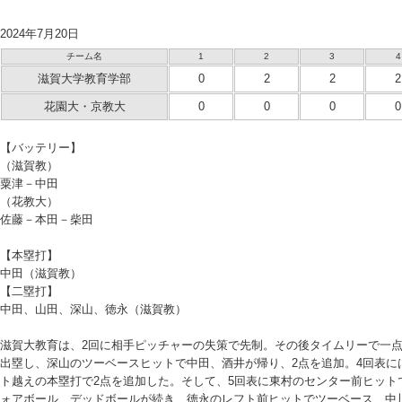
2024年7月20日
チーム名
1
2
3
4
滋賀大学教育学部
0
2
2
2
花園大・京教大
0
0
0
0
【バッテリー】
（滋賀教）
粟津－中田
（花教大）
佐藤－本田－柴田
【本塁打】
中田（滋賀教）
【二塁打】
中田、山田、深山、徳永（滋賀教）
滋賀大教育は、2回に相手ピッチャーの失策で先制。その後タイムリーで一点
出塁し、深山のツーベースヒットで中田、酒井が帰り、2点を追加。4回表に
ト越えの本塁打で2点を追加した。そして、5回表に東村のセンター前ヒット
ォアボール、デッドボールが続き、徳永のレフト前ヒットでツーベース、中