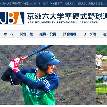
京滋六大学準硬式野球連盟は京都大学、滋賀大学教育学部、龍谷大学、花園大学、滋賀大学彦根、京