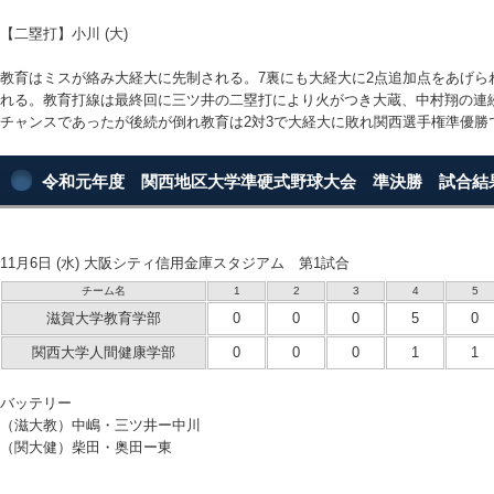
【二塁打】小川 (大)
教育はミスが絡み大経大に先制される。7裏にも大経大に2点追加点をあげら
れる。教育打線は最終回に三ツ井の二塁打により火がつき大蔵、中村翔の連続タ
チャンスであったが後続が倒れ教育は2対3で大経大に敗れ関西選手権準優勝
令和元年度 関西地区大学準硬式野球大会 準決勝 試合結
11月6日 (水) 大阪シティ信用金庫スタジアム 第1試合
チーム名
1
2
3
4
5
滋賀大学教育学部
0
0
0
5
0
関西大学人間健康学部
0
0
0
1
1
バッテリー
（滋大教）中嶋・三ツ井ー中川
（関大健）柴田・奥田ー東