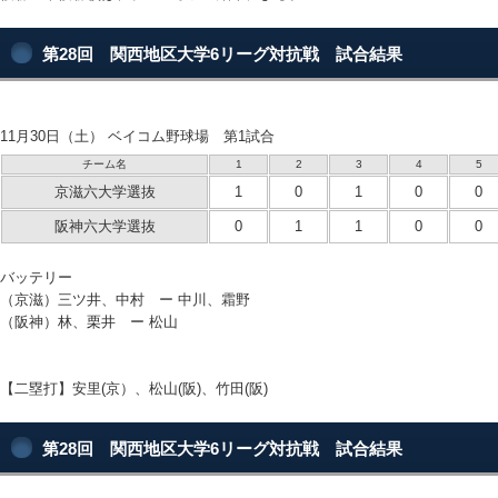
第28回 関西地区大学6リーグ対抗戦 試合結果
11月30日（土） ベイコム野球場 第1試合
チーム名
1
2
3
4
5
京滋六大学選抜
1
0
1
0
0
阪神六大学選抜
0
1
1
0
0
バッテリー
（京滋）三ツ井、中村 ー 中川、霜野
（阪神）林、栗井 ー 松山
【二塁打】安里(京）、松山(阪)、竹田(阪)
第28回 関西地区大学6リーグ対抗戦 試合結果