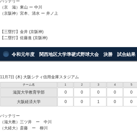
バッテリー
（京 滋）東山 ー 中川
（京阪神）宮本、清水 ー 井ノ上
【三塁打】金井 (京阪神)
【二塁打】佐藤進 (京阪神)
令和元年度 関西地区大学準硬式野球大会 決勝 試合結果
11月7日 (木) 大阪シティ信用金庫スタジアム
チーム名
1
2
3
4
5
滋賀大学教育学部
0
0
0
0
0
大阪経済大学
0
0
1
0
0
バッテリー
（滋大教）三ツ井 ー 中川
（大経大）斎藤 ー 柳川