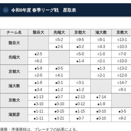
令和8年度 春季リーグ戦 星取表
チーム名
龍谷大
先端大
京都大
滋大教
京教大
○5-2
○9-5
○8-1
○13-1
龍谷大
●2-6
●0-2
○4-3
○10-3
●2-5
○5-0
○1-0
○7-0
先端大
○6-2
●1-4
○2-1
○10-0
●5-9
●0-5
●1-3
○13-2
京都大
○2-0
○4-1
○2-1
○12-0
●1-8
●0-1
○3-1
○14-7
滋大教
●3-4
●1-2
●1-2
○9-1
●1-13
●0-7
●2-13
●7-14
京教大
●3-10
●0-10
●0-12
●1-9
●1-11
●0-15
●1-15
●0-10
●3-5
滋賀彦
●1-11
●3-21
●0-7
●0-10
○9-2
優勝・準優勝校は、プレーオフの結果による。