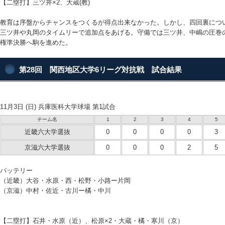
【二塁打】三ツ井×2、大蔵(教)
教育は序盤からチャンスをつくるが得点出来なかった。しかし、四回裏につ
三ツ井や丸岡のタイムリーで追加点をあげる。守備では三ツ井、中嶋の圧巻
権準決勝へ駒を進めた。
第28回 関西地区大学6リーグ対抗戦 試合結果
11月3日 (日) 兵庫医科大学球場 第1試合
チーム名
1
2
3
4
5
近畿六大学選抜
0
0
0
0
3
京滋六大学選抜
0
0
0
2
5
バッテリー
（近畿）大谷・水原・西・松野・小路ー片岡
（京滋）中村・佐近・古川ー橘・中川
【二塁打】石井・水原（近）、松原×2・大蔵・橘・寒川（京）