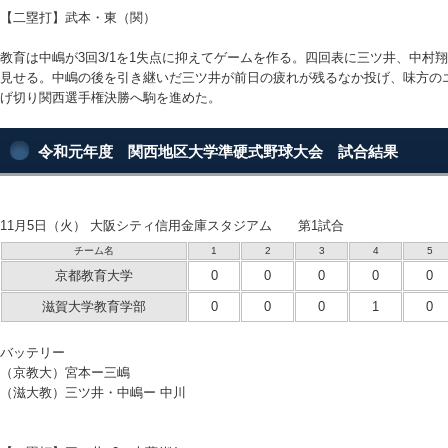
【二塁打】武本・東（関）
教育は中嶋が3回3/1を1失点に抑えてゲームを作る。四回表に三ツ井、中村
見せる。中嶋の後を引き継いだ三ツ井が前日の疲れが残るなか投げ、味方の
げ切り関西選手権決勝へ駒を進めた。
令和元年度 関西地区大学準硬式野球大会 試合結果
11月5日（火） 大阪シティ信用金庫スタジアム 第1試合
チーム名
1
2
3
4
5
京都教育大学
0
0
0
0
0
滋賀大学教育学部
0
0
0
1
0
バッテリー
（京教大）宮本ー三嶋
（滋大教）三ツ井・中嶋ー 中川